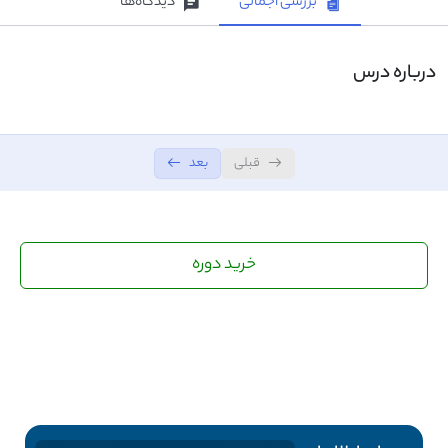
بررسی اجمالی
دیدگاه‌ها
درس پنجم
0/3
درباره درس
درس ششم
0/4
درس هفتم
0/4
قبلی
بعد
درس هشتم
0/3
درس نهم
0/2
خرید دوره
درس دهم
0/3
درس یازدهم
0/2
درس دوازدهم
0/3