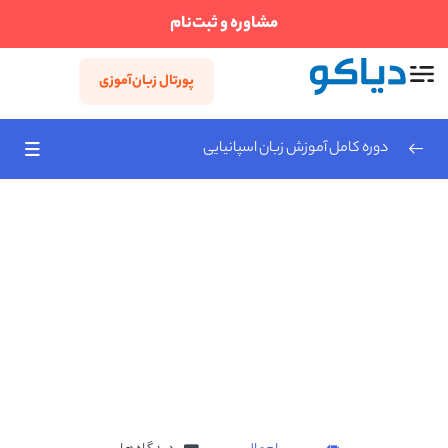
مشاوره و ثبت‌نام
پورتال زبان‌آموزی
دوره کامل آموزش زبان اسپانیایی
درس اول
0/2
معرفی کردن
19:52
دیالوگ های کوتاه
18:28
درس دوم
0/2
درس سوم
0/2
درس چهارم
0/3