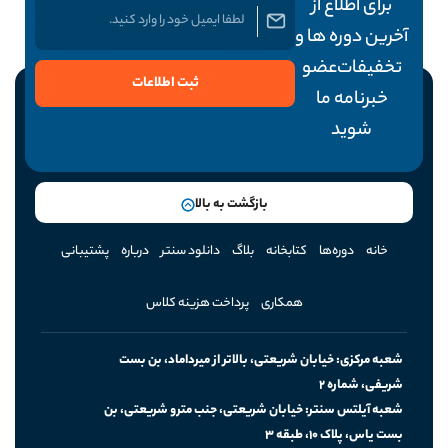
برای اطلاع از
آخرین دوره ها و
تخفیفات عضو
ثبت اطلاعات
خبرنامه ما
شوید
بازگشت به بالا
خانه
دوره‌ها
کتابخانه
بلاگ
دانلود سنتر
درباره
پشتیبانی
همکاری
پرداخت هزینه کلاس
‫شریفی‪،‬‬ ‫شماره‬ ‫‪2‬‬
‫بست‬ ‫یاس‪،‬‬ ‫پلاک ۱۰، طبقه ۳