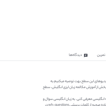
تمرین
دیدگاه‌ها
ن ویدیوهای این سطح بهت توصیه میکنیم به
بخش از آموزش مکالمه زبان ایزی انگلیش، سطح
 انگلیسی معرفی کنی. به زبان انگلیسی سوال و
جوابهایی در جهت آشنایی با طرف مقابل داشته باشی. استفاده صحیح از کلمات پرسشی wh-questions در