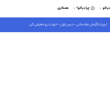
یاکو
چرا دیاکو؟
همکاری
ایزی انگلیش مقدماتی – درس اول – خودت رو معرفی کن