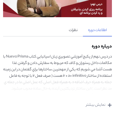
اطلاعات دوره
نظرات
درباره دوره
در درس نهم از پكيج آموزشي تصويري زبان اسپانيايي كتاب Nuevo Prisma با
مكالمات داخل رستوران و كاف كه مربوط به سفارش دادن و گرفتن غذا
هست آشنا مي شويم كه يكي از مهمترين ساختارها براي گفتمان در اين زمينه
استفاده از ساختار ir + a+ infinitivo هست ( صرف فعل ir با توجه به فاعل
جمله به همراه حرف اضافه a به همراه فعل اصلي كه عمل اصلي ما در جمله ي
مد نظر است. ) اين ساختار نزديكترين آينده به حال ساده محوب ميشود.
در قسمت ديگري از درس ٩ با نحوه برنامه ريزي كردن و پذيرفت يا رد كردن
برنامه يا دعوتي صحبت ميشود، كه در ويدئو ها به طور كامل توضيح داده
نمایش بیشتر
شده است. براي مثال براي رد كردن دعوتي بايد دليلي براي نپذيرفتن آن
بياوريم كه ميتوانيم از Es que + excusa كه همان دليل براي رد دعوت