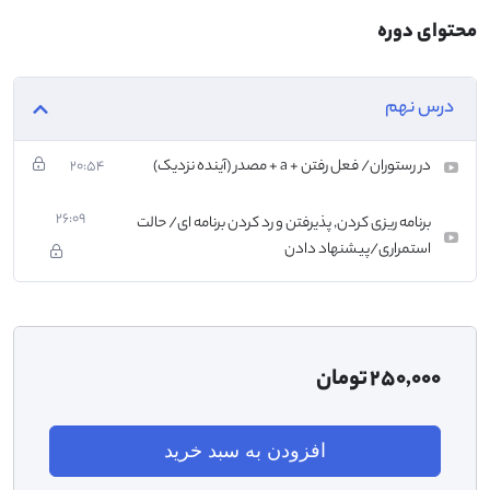
محسوب ميشود استفاده ميكنيم. همچنين براي قرار گذاشتن از فعل
محتوای دوره
quedarse استفاده ميشود و براي اينكه نظر كسي را در رابطه با برنامه اي
بپرسيم از افعال separecer و apetecerse استقاده ميكنيم.
درس نهم
علاوه بر اين در اين درس با حال استمراري آشنا ميشويم، اين مدل از فعل يك
مدل غير شخصي يعني impersonal هست كه معمولاً به همراه فعل Estar
مي آيد. فعل هايي كه به ar ختم ميشوند با حذف كردن ar و اضافه كردن
در رستوران/ فعل رفتن + a + مصدر (آینده نزدیک)
20:54
ando و فعل هايي كه به er, ir ختم ميشوند با حذف كردن er, ir و اضافه كردن
iendo ، فرم استمراري يا همان gerundio ساخته ميشود.
26:09
برنامه ریزی کردن, پذیرفتن و رد کردن برنامه ای/ حالت
از نكات بسيار مهمي كه در درس ٩ ياد مي گيريم، استفاده از فعل poder كه
استمراری/پیشنهاد دادن
يك فعل بي قاعده هست، با صرف
Puedo
Puedes
Puede
250,000
تومان
Podemo
Podéis
Pueden
افزودن به سبد خرید
براي دادن پيشنهاد و يا نصيحت كردن و پند دادن، كه براي ساختن اين مدل از