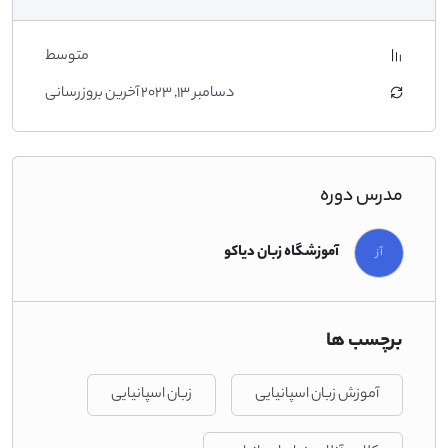
ساختار poder+ infinitivo استفاده ميكنيم، صرف فعل poder با توجه به
فاعل جمله و فعل اصلي جمله به صورت مصدر كه بعد از poder مي آيد.
متوسط
دسامبر 13, 2023 آخرین بروزرسانی
مدرس دوره
آموزشگاه زبان دیاکو
آز
برچسب ها
آموزش زبان اسپانیایی
زبان اسپانیایی