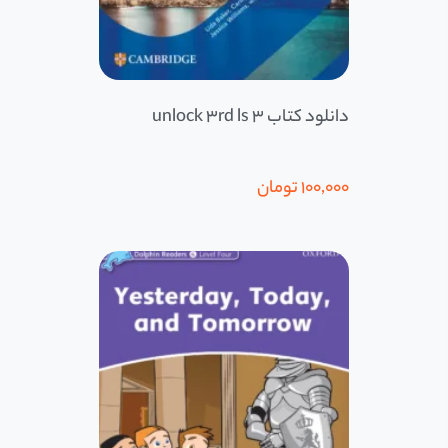
دانلود کتاب 3 unlock 3rd ls
100,000
تومان