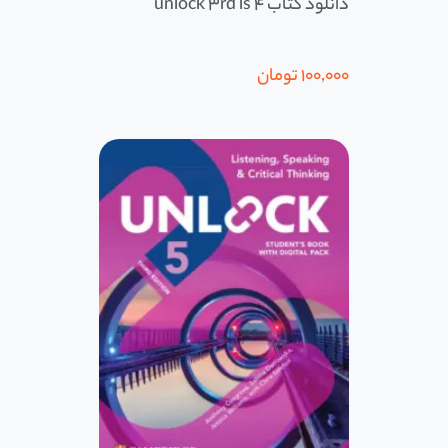
دانلود کتاب 4 unlock 3rd ls
100,000
تومان