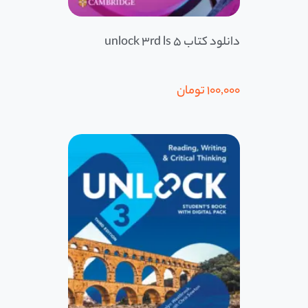
دانلود کتاب 5 unlock 3rd ls
100,000
تومان