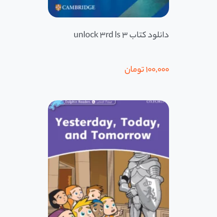
دانلود کتاب 3 unlock 3rd ls
100,000
تومان