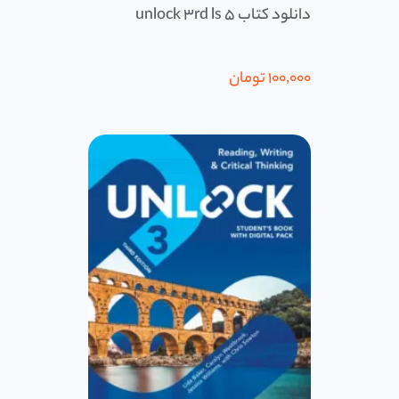
دانلود کتاب 5 unlock 3rd ls
100,000
تومان