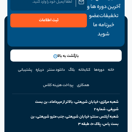
آخرین دوره ها و
تخفیفات عضو
ثبت اطلاعات
خبرنامه ما
شوید
بازگشت به بالا
خانه
دوره‌ها
کتابخانه
بلاگ
دانلود سنتر
درباره
پشتیبانی
همکاری
پرداخت هزینه کلاس
‫شریفی‪،‬‬ ‫شماره‬ ‫‪2‬‬
‫بست‬ ‫یاس‪،‬‬ ‫پلاک ۱۰، طبقه ۳