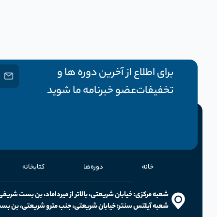
برای اطلاع از آخرین دوره ها و
تخفیفات عضو خبرنامه ما شوید
خانه
دوره‌ها
کتابخانه
‫شعبه ‬‫مرکزی‪:‬‬ ‫خیابان‬ ‫شریعتی‪،‬‬ ‫بالاتر‬ ‫از‬ ‫میرداماد‪،‬‬ ‫بن‬ ‫بست‬ ‫شریفی‪،‬‬ ‫شماره‬ ‫‪2‬‬
‫شعبه ‬‫آیلتس‬ ‫سنتر‪:‬‬ ‫خیابان‬ ‫شریعتی‪،‬‬ ‫جنب‬ ‫مترو‬ ‫شریعتی‪،‬‬ ‫بن‬ ‫بست‬ ‫یاس‪،‬‬ ‫پلاک ۱۰، طبقه ۳