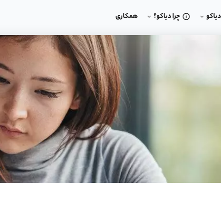
یاکو
چرا دیاکو؟
همکاری