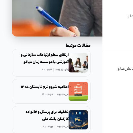
‌ها و
مقالات مرتبط
ارتقای سطح ارتباطات سازمانی و
آموزشی با موسسه زبان دیاکو
نبال چالش‌ها و
ژوئن 15, 2026
12:46 ب.ظ
اطلاعیه شروع ترم تابستان ۱۴۰۵
می 20, 2026
3:58 ب.ظ
تخفیف برای پرسنل و خانواده
کارکنان بانک ملی
می 20, 2026
3:52 ب.ظ