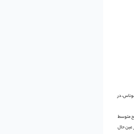
وناس، در
طح متوسط
ا در عین حال