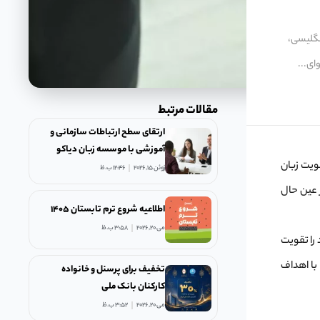
نگلیسی،
ای...
مقالات مرتبط
ارتقای سطح ارتباطات سازمانی و
آموزشی با موسسه زبان دیاکو
ویت زبان
ژوئن 15, 2026
12:46 ب.ظ
ر عین حال
اطلاعیه شروع ترم تابستان ۱۴۰۵
می 20, 2026
3:58 ب.ظ
را تقویت
 و با اهداف
تخفیف برای پرسنل و خانواده
کارکنان بانک ملی
می 20, 2026
3:52 ب.ظ